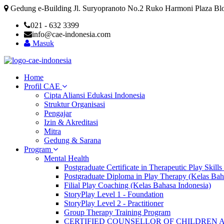
Gedung e-Building Jl. Suryopranoto No.2 Ruko Harmoni Plaza Blok
021 - 632 3399
info@cae-indonesia.com
Masuk
Home
Profil CAE
Cipta Aliansi Edukasi Indonesia
Struktur Organisasi
Pengajar
Izin & Akreditasi
Mitra
Gedung & Sarana
Program
Mental Health
Postgraduate Certificate in Therapeutic Play Skill
Postgraduate Diploma in Play Therapy (Kelas Bah
Filial Play Coaching (Kelas Bahasa Indonesia)
StoryPlay Level 1 - Foundation
StoryPlay Level 2 - Practitioner
Group Therapy Training Program
CERTIFIED COUNSELLOR OF CHILDREN 