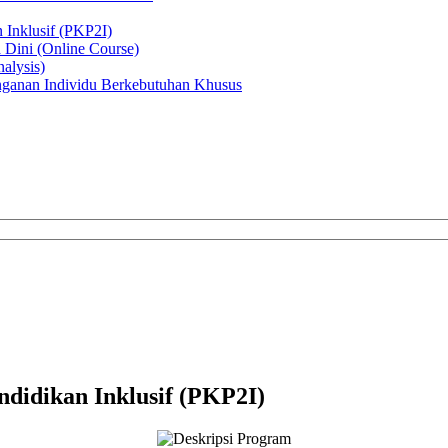
 Inklusif (PKP2I)
 Dini (Online Course)
alysis)
nganan Individu Berkebutuhan Khusus
ndidikan Inklusif (PKP2I)