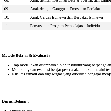
08.
Anak dengan Kesulitan Belajar Spesifik dan Lamba
09.
Anak dengan Gangguan Emosi dan Perilaku
10.
Anak Cerdas Istimewa dan Berbakat Istimewa
11.
Penyusunan Program Pembelajaran Individu
Metode Belajar & Evaluasi :
Tiap modul akan disampaikan oleh instruktur yang berpengalam
Monitoring dan evaluasi belajar peserta akan diukur melalui tes
Nilai tes sumatif dan tugas-tugas yang diberikan pengajar menj
Durasi Belajar :
10-12 bulan belajar