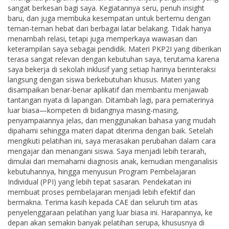
sangat berkesan bagi saya. Kegiatannya seru, penuh insight
baru, dan juga membuka kesempatan untuk bertemu dengan
teman-teman hebat dari berbagai latar belakang. Tidak hanya
menambah relasi, tetapi juga memperkaya wawasan dan
keterampilan saya sebagai pendidik. Materi PKP2I yang diberikan
terasa sangat relevan dengan kebutuhan saya, terutama karena
saya bekerja di sekolah inklusif yang setiap harinya berinteraksi
langsung dengan siswa berkebutuhan khusus. Materi yang
disampaikan benar-benar aplikatif dan membantu menjawab
tantangan nyata di lapangan. Ditambah lagi, para pematerinya
luar biasa—kompeten di bidangnya masing-masing,
penyampaiannya jelas, dan menggunakan bahasa yang mudah
dipahami sehingga materi dapat diterima dengan baik. Setelah
mengikuti pelatihan ini, saya merasakan perubahan dalam cara
mengajar dan menangani siswa. Saya menjadi lebih terarah,
dimulai dari memahami diagnosis anak, kemudian menganalisis
kebutuhannya, hingga menyusun Program Pembelajaran
Individual (PPI) yang lebih tepat sasaran. Pendekatan ini
membuat proses pembelajaran menjadi lebih efektif dan
bermakna. Terima kasih kepada CAE dan seluruh tim atas
penyelenggaraan pelatihan yang luar biasa ini. Harapannya, ke
depan akan semakin banyak pelatihan serupa, khususnya di