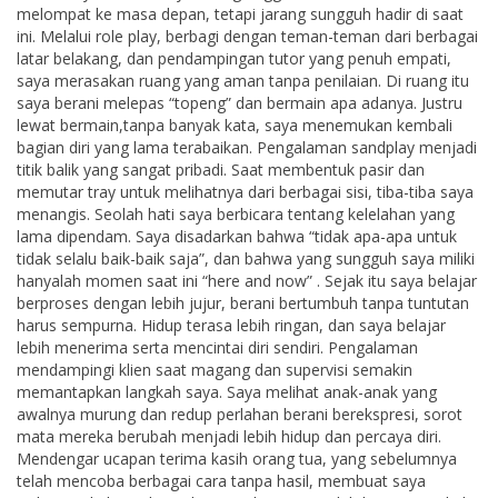
melompat ke masa depan, tetapi jarang sungguh hadir di saat
ini. Melalui role play, berbagi dengan teman-teman dari berbagai
latar belakang, dan pendampingan tutor yang penuh empati,
saya merasakan ruang yang aman tanpa penilaian. Di ruang itu
saya berani melepas “topeng” dan bermain apa adanya. Justru
lewat bermain,tanpa banyak kata, saya menemukan kembali
bagian diri yang lama terabaikan. Pengalaman sandplay menjadi
titik balik yang sangat pribadi. Saat membentuk pasir dan
memutar tray untuk melihatnya dari berbagai sisi, tiba-tiba saya
menangis. Seolah hati saya berbicara tentang kelelahan yang
lama dipendam. Saya disadarkan bahwa “tidak apa-apa untuk
tidak selalu baik-baik saja”, dan bahwa yang sungguh saya miliki
hanyalah momen saat ini “here and now” . Sejak itu saya belajar
berproses dengan lebih jujur, berani bertumbuh tanpa tuntutan
harus sempurna. Hidup terasa lebih ringan, dan saya belajar
lebih menerima serta mencintai diri sendiri. Pengalaman
mendampingi klien saat magang dan supervisi semakin
memantapkan langkah saya. Saya melihat anak-anak yang
awalnya murung dan redup perlahan berani berekspresi, sorot
mata mereka berubah menjadi lebih hidup dan percaya diri.
Mendengar ucapan terima kasih orang tua, yang sebelumnya
telah mencoba berbagai cara tanpa hasil, membuat saya