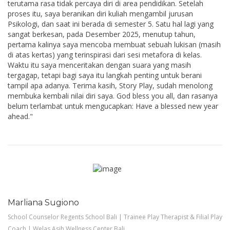
terutama rasa tidak percaya diri di area pendidikan. Setelah
proses itu, saya beranikan diri kuliah mengambil jurusan
Psikologi, dan saat ini berada di semester 5. Satu hal lagi yang
sangat berkesan, pada Desember 2025, menutup tahun,
pertama kalinya saya mencoba membuat sebuah lukisan (masih
di atas kertas) yang terinspirasi dari sesi metafora di kelas.
Waktu itu saya menceritakan dengan suara yang masih
tergagap, tetapi bagi saya itu langkah penting untuk berani
tampil apa adanya. Terima kasih, Story Play, sudah menolong
membuka kembali nilai diri saya. God bless you all, dan rasanya
belum terlambat untuk mengucapkan: Have a blessed new year
ahead."
Marliana Sugiono
School Counselor Regents School Bali | Trainee Play Therapist & Filial Play
Coach | Welas Asih Wellness Center Bali