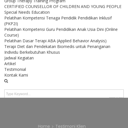
Group Therapy Training Program
CERTIFIED COUNSELLOR OF CHILDREN AND YOUNG PEOPLE
Special Needs Education
Pelatihan Kompetensi Tenaga Pendidik Pendidikan Inklusif
(PKP2I)
Pelatihan Kompetensi Guru Pendidikan Anak Usia Dini (Online
Course)
Pelatihan Dasar Terapi ABA (Applied Behavior Analysis)
Terapi Diet dan Pendekatan Biomedis untuk Penanganan
Individu Berkebutuhan Khusus
Jadwal Kegiatan
Artikel
Testimonial
Kontak Kami
SE
TESTIMONI
Home
Testimoni Klien